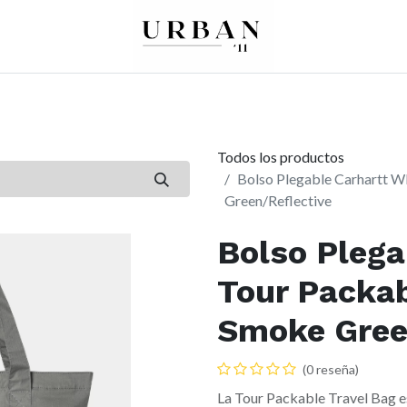
0
0
re
Mujer
Peques
Marcas
Todos los productos
Bolso Plegable Carhartt W
Green/Reflective
Bolso Plega
Tour Packab
Smoke Gree
(0 reseña)
La Tour Packable Travel Bag e