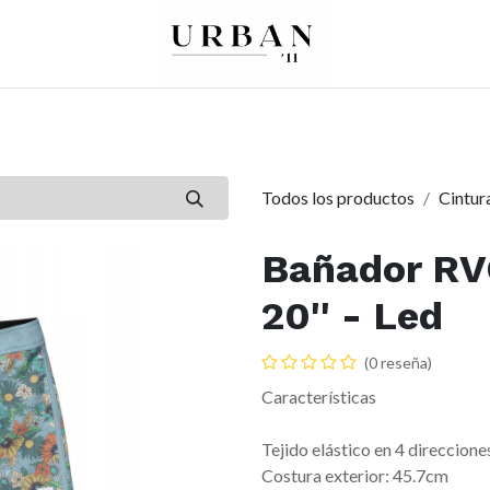
0
0
re
Mujer
Peques
Marcas
Todos los productos
Cintura
Bañador RV
20'' - Led
(0 reseña)
Características
Tejido elástico en 4 direccione
Costura exterior: 45.7cm