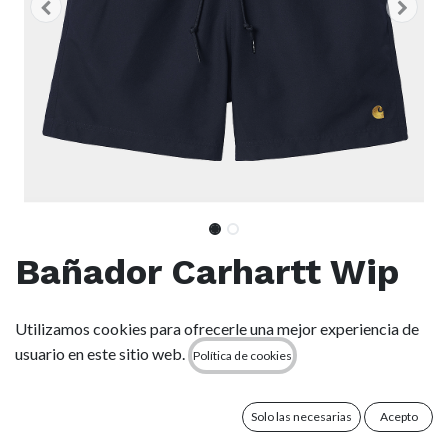
Bañador Carhartt Wip
Chase Swim - Dark
Utilizamos cookies para ofrecerle una mejor experiencia de
Navy
usuario en este sitio web.
Política de cookies
(0 reseña)
Solo las necesarias
Acepto
The Chase Swim Trunks are constructed from lightweight