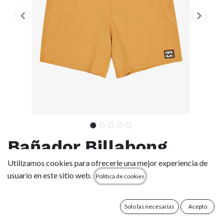
Bañador Billabong
Every Other Day Low
Utilizamos cookies para ofrecerle una mejor experiencia de
usuario en este sitio web.
Política de cookies
Tide - Honey (ylh0)
Solo las necesarias
Acepto
(0 reseña)