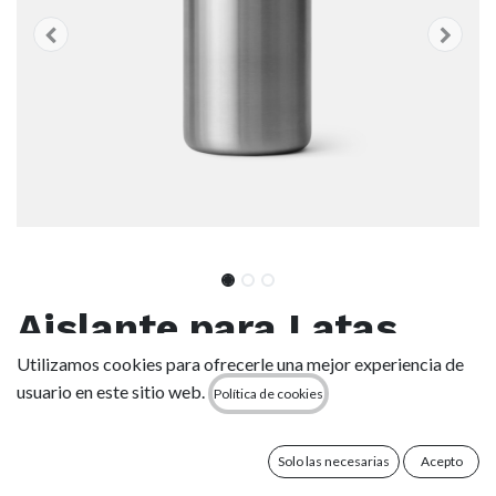
Aislante para Latas
Yeti Rambler Colster®
Utilizamos cookies para ofrecerle una mejor experiencia de
usuario en este sitio web.
Política de cookies
de 330 ml - Stainless
Steel
Solo las necesarias
Acepto