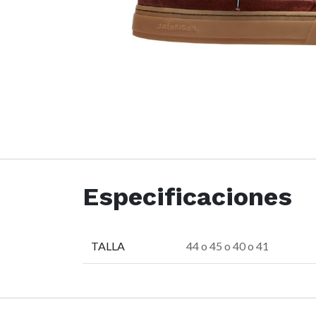
Especificaciones
TALLA
44
o
45
o
40
o
41