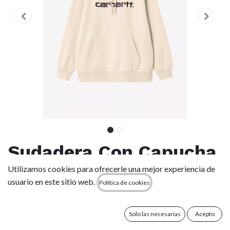
Sudadera Con Capucha
Carhartt WIP W' Sweat
Utilizamos cookies para ofrecerle una mejor experiencia de
usuario en este sitio web.
Política de cookies
- Cinnerus/Cozy Purple
(Mujer)
Solo las necesarias
Acepto