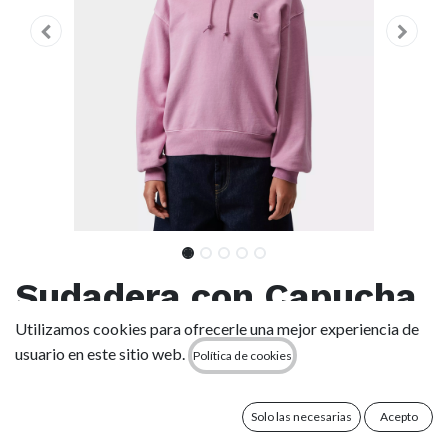
Sudadera con Capucha
Carhartt WIP W' Nelson
Utilizamos cookies para ofrecerle una mejor experiencia de
usuario en este sitio web.
Política de cookies
- Gentle Purple (Mujer)
Solo las necesarias
Acepto
(0 reseña)