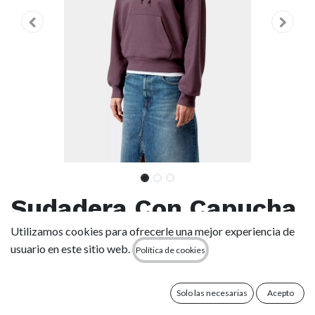
Sudadera Con Capucha
Carhartt WIP W' Casey
Utilizamos cookies para ofrecerle una mejor experiencia de
usuario en este sitio web.
Política de cookies
- Cozy Purple/Silver
(Mujer)
Solo las necesarias
Acepto