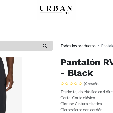
0
0
re
Mujer
Peques
Marcas
Todos los productos
Pantal
Pantalón R
- Black
(0 reseña)
Tejido: tejido elástico en 4 di
Corte: Corte clásico
Cintura: Cintura elástica
Cierre:cierre con cordón