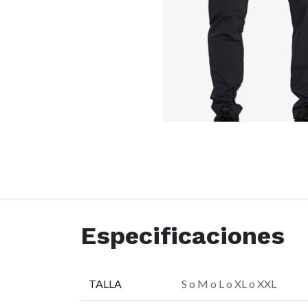
Especificaciones
TALLA
S
o
M
o
L
o
XL
o
XXL