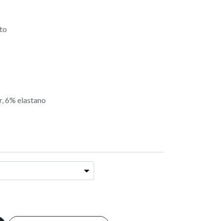
rto
r, 6% elastano