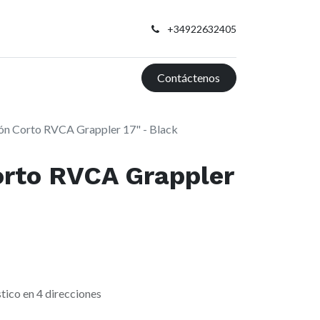
+34922632405
Contáctenos
ón Corto RVCA Grappler 17" - Black
orto RVCA Grappler
stico en 4 direcciones