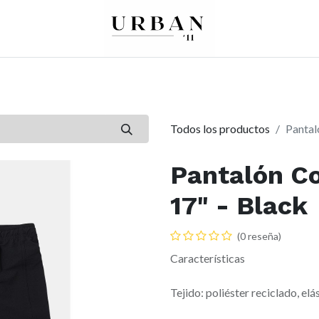
0
0
re
Mujer
Peques
Marcas
Todos los productos
Pantal
Pantalón C
17" - Black
(0 reseña)
Características
Tejido: poliéster reciclado, elá