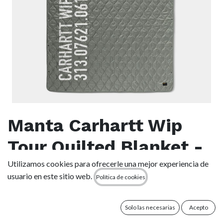
Manta Carhartt Wip
Tour Quilted Blanket -
Smoke Green
Utilizamos cookies para ofrecerle una mejor experiencia de
usuario en este sitio web.
Política de cookies
(0 reseña)
179,00
€
Solo las necesarias
Acepto