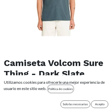
Camiseta Volcom Sure
Thing - Dark Slate
Utilizamos cookies para ofrecerle una mejor experiencia de
(0 reseña)
usuario en este sitio web.
Política de cookies
Descripción:
● Camiseta de manga corta de hombre
● Corte clásico
Solo las necesarias
Acepto
● Cuello redondo