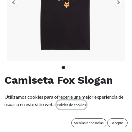
Camiseta Fox Slogan
Premium - Black
Utilizamos cookies para ofrecerle una mejor experiencia de
usuario en este sitio web.
Política de cookies
(0 reseña)
Camiseta de punto fino Premium para un tacto suave y una
máxima comodidad.
Solo las necesarias
Acepto
Combinando el estilo clásico de Fox con la máxima