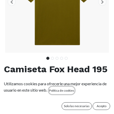
Camiseta Fox Head 195
Original - Army Green
Utilizamos cookies para ofrecerle una mejor experiencia de
(army)
usuario en este sitio web.
Política de cookies
(0 reseña)
Solo las necesarias
Acepto
Camiseta de punto fino de primera calidad para fanáticos de