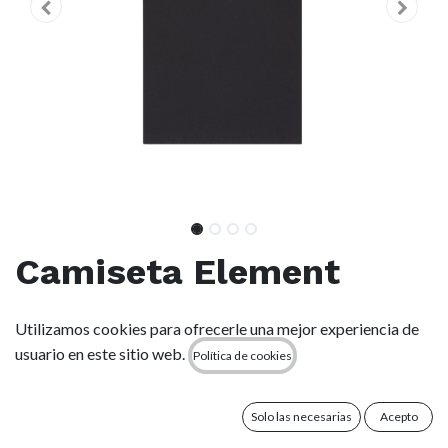
Camiseta Element
Timber Hobos - Off
Utilizamos cookies para ofrecerle una mejor experiencia de
Black (kta0)
usuario en este sitio web.
Política de cookies
(0 reseña)
Solo las necesarias
Acepto
Características