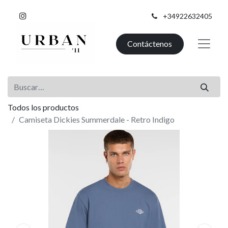
+34922632405
Contáctenos
Todos los productos
Camiseta Dickies Summerdale - Retro Indigo