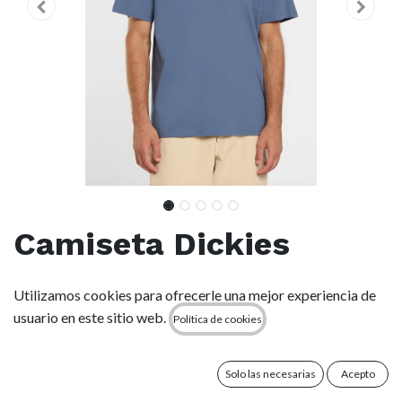
Camiseta Dickies
Summerdale - Retro
Utilizamos cookies para ofrecerle una mejor experiencia de
Indigo
usuario en este sitio web.
Política de cookies
(0 reseña)
Solo las necesarias
Acepto
Esta discreta camiseta ligera de manga corta está diseñada