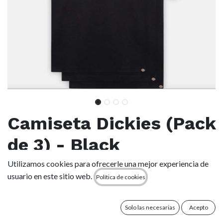
Camiseta Dickies (Pack
de 3) - Black
Utilizamos cookies para ofrecerle una mejor experiencia de
(0 reseña)
usuario en este sitio web.
Política de cookies
Disfruta de la calidad insuperable de Dickies varios días a la
semana con este pack de tres camisetas. Compra online
nuestras camisetas de estilo skater del mismo color:
Solo las necesarias
Acepto
disponibles en negro y blanco.