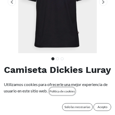
Camiseta Dickies Luray
Pocket - Black
Utilizamos cookies para ofrecerle una mejor experiencia de
usuario en este sitio web.
Política de cookies
(0 reseña)
Nuestra camiseta de manga corta con bolsillo Luray es un
básico para el día a día, diseñado para dar la talla tanto para
Solo las necesarias
Acepto
explorar la ciudad como para relajarte en casa. Tejido de