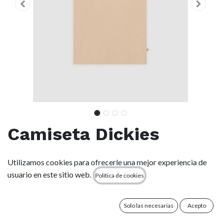
Camiseta Dickies
Ligera Con Bolsillo
Utilizamos cookies para ofrecerle una mejor experiencia de
Luray - Beig
usuario en este sitio web.
Política de cookies
(0 reseña)
Solo las necesarias
Acepto
Nuestra camiseta de manga corta con bolsillo Luray es un