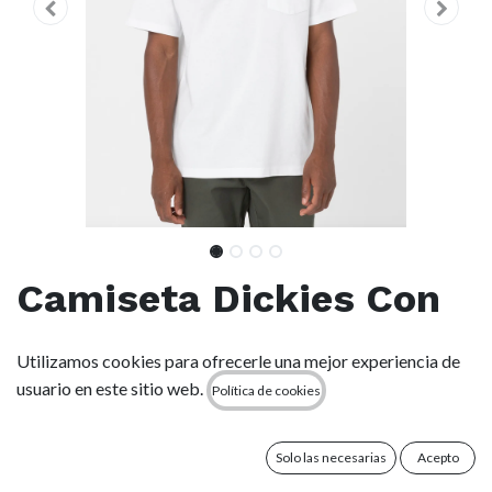
Camiseta Dickies Con
Bolsillo Luray - White
Utilizamos cookies para ofrecerle una mejor experiencia de
usuario en este sitio web.
Política de cookies
(0 reseña)
Nuestra camiseta de manga corta con bolsillo Luray es un
básico para el día a día, diseñado para dar la talla tanto para
Solo las necesarias
Acepto
explorar la ciudad como para relajarte en casa.