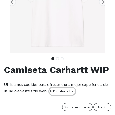
Camiseta Carhartt WIP
Hot Cob - White
Utilizamos cookies para ofrecerle una mejor experiencia de
usuario en este sitio web.
Política de cookies
(0 reseña)
La camiseta S/S Hot Cob se ha tejido en punto de algodón
orgánico de peso medio y presenta un corte holgado. Un
Solo las necesarias
Acepto
gráfico estampado adorna el pecho.