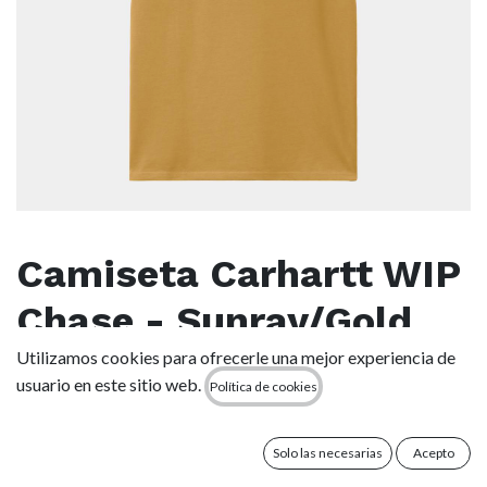
Camiseta Carhartt WIP
Chase - Sunray/Gold
Utilizamos cookies para ofrecerle una mejor experiencia de
(0 reseña)
usuario en este sitio web.
Política de cookies
La S/S Chase T-Shirt está confeccionada en punto Jersey de
algodón peinado. Forma parte de nuestro Chase Program,
que se centra en productos básicos de punto Jersey e incluye
Solo las necesarias
Acepto
el motivo de la “C” de Carhartt bordado en la parte izquierda