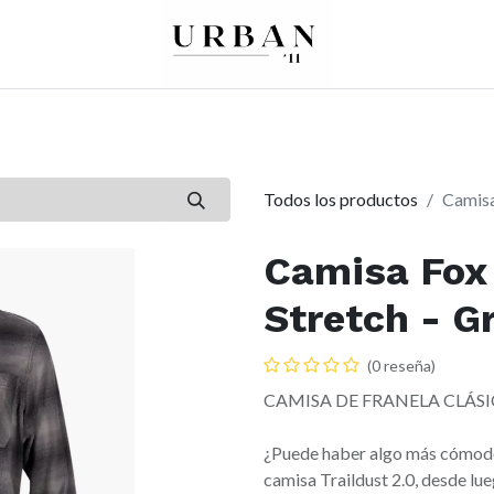
0
0
re
Mujer
Peques
Marcas
Todos los productos
Camisa 
Camisa Fox 
Stretch - Gr
(0 reseña)
CAMISA DE FRANELA CLÁ
¿Puede haber algo más cómodo q
camisa Traildust 2.0, desde lue