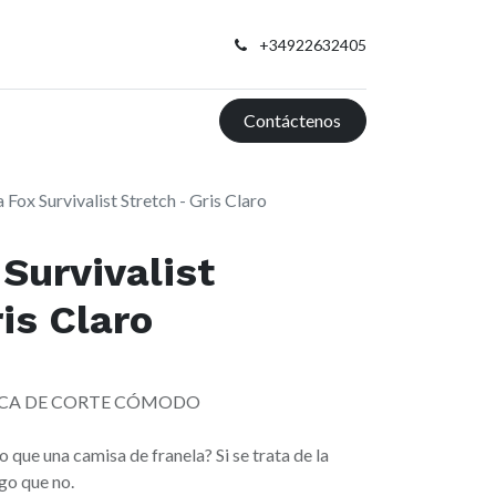
+34922632405
Contáctenos
Fox Survivalist Stretch - Gris Claro
Survivalist
is Claro
SICA DE CORTE CÓMODO
ue una camisa de franela? Si se trata de la
go que no.