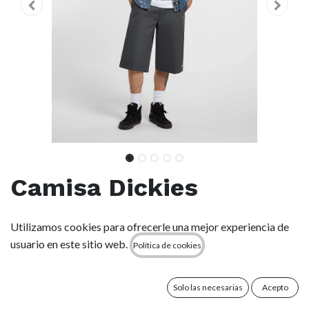
Camisa Dickies
Glandorf - Dark Navy
Utilizamos cookies para ofrecerle una mejor experiencia de
usuario en este sitio web.
Política de cookies
(0 reseña)
La camisa de manga corta Glandorf es una prenda de botones
de corte relaxed con un llamativo estampado y cuello de pico
Solo las necesarias
Acepto
para darle un toque desenfadado.