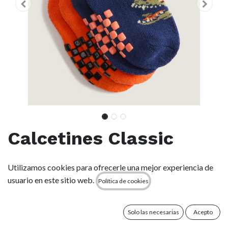
Calcetines Classic
Checkerboard (bebé) -
Utilizamos cookies para ofrecerle una mejor experiencia de
Blue/Orange
usuario en este sitio web.
Política de cookies
(0 reseña)
Solo las necesarias
Acepto
Calcetines altos para bebés.