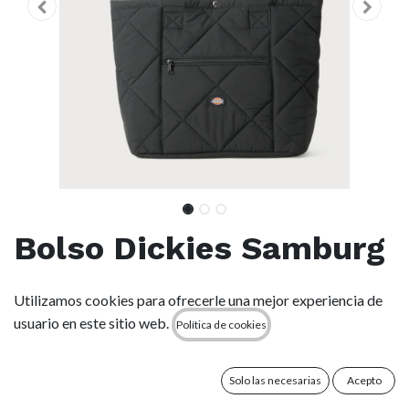
Bolso Dickies Samburg
Tote Bag - Black
Utilizamos cookies para ofrecerle una mejor experiencia de
usuario en este sitio web.
Política de cookies
(0 reseña)
El bolso tote Samburg es un bolso con acolchado de rombos
con detalles y tejidos auténticos de Dickies. Confeccionado
Solo las necesarias
Acepto
con nailon resistente, con todo el espacio que necesitas para