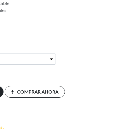
table
ales
COMPRAR AHORA
s.