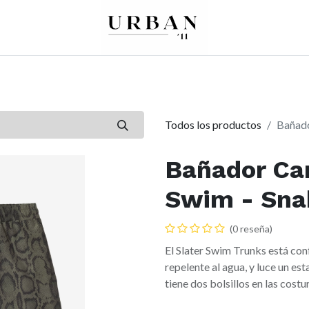
0
0
re
Mujer
Peques
Marcas
Todos los productos
Bañado
Bañador Car
Swim - Sna
(0 reseña)
El Slater Swim Trunks está conf
repelente al agua, y luce un e
tiene dos bolsillos en las costur