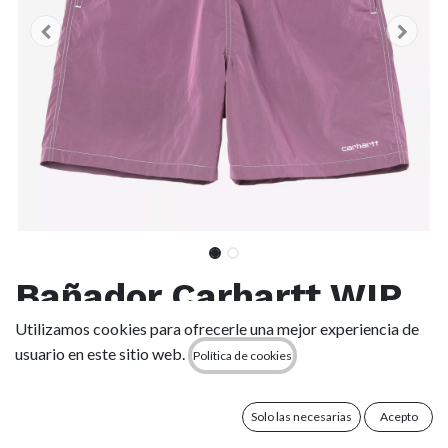
Bañador Carhartt WIP
Canby Swim - Gentle
Utilizamos cookies para ofrecerle una mejor experiencia de
usuario en este sitio web.
Política de cookies
Purple/White
Solo las necesarias
Acepto
(0 reseña)