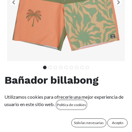
Bañador billabong
Reflection Pro - Moss
Utilizamos cookies para ofrecerle una mejor experiencia de
Green (glw3)
usuario en este sitio web.
Política de cookies
(0 reseña)
Solo las necesarias
Acepto
Características