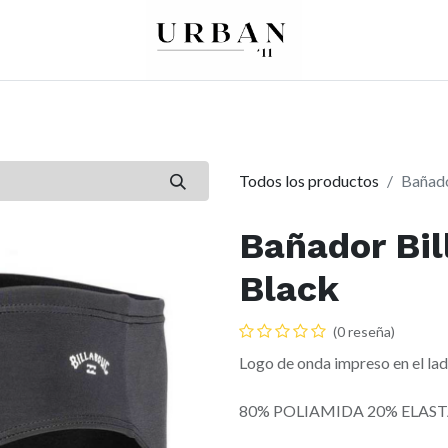
0
0
re
Mujer
Peques
Marcas
Todos los productos
Bañado
Bañador Bil
Black
(0 reseña)
Logo de onda impreso en el lad
80% POLIAMIDA 20% ELAS