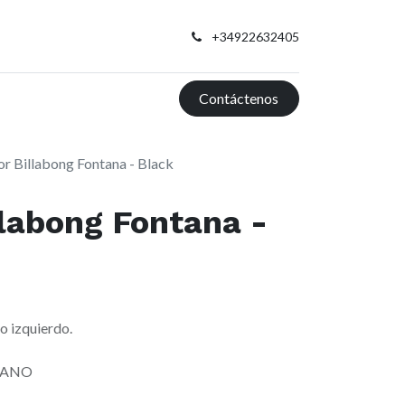
+34922632405
Contáctenos
r Billabong Fontana - Black
labong Fontana -
o izquierdo.
TANO