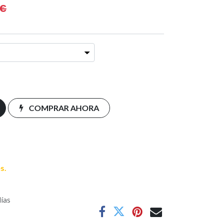
€
COMPRAR AHORA
s.
días